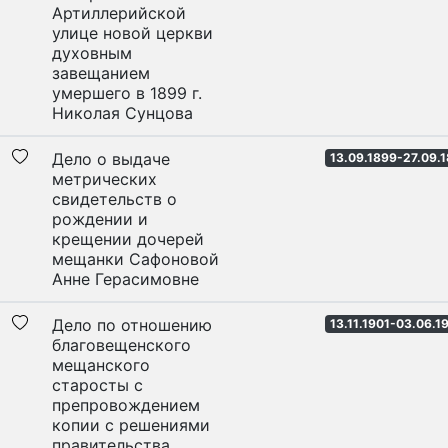
Артиллерийской
улице новой церкви
духовным
завещанием
умершего в 1899 г.
Николая Сунцова
Дело о выдаче
13.09.1899-27.09.
метрических
свидетельств о
рождении и
крещении дочерей
мещанки Сафоновой
Анне Герасимовне
Дело по отношению
13.11.1901-03.06.1
благовещенского
мещанского
старосты с
препровождением
копии с решениями
правительства