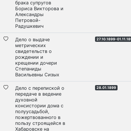
брака супругов
Бориса Викторова и
Александры
Петровой-
Радушкевич
Дело о выдаче
27.10.1899-01.11.1
метрических
свидетельств о
рождении и
крещении дочери
Степаниды
Васильевны Сизых
Дело с перепиской о
28.01.1899
передаче в ведение
духовной
консистории дома с
полуусадьбой,
пожертвованного в
пользу строящейся в
Хабаровске на