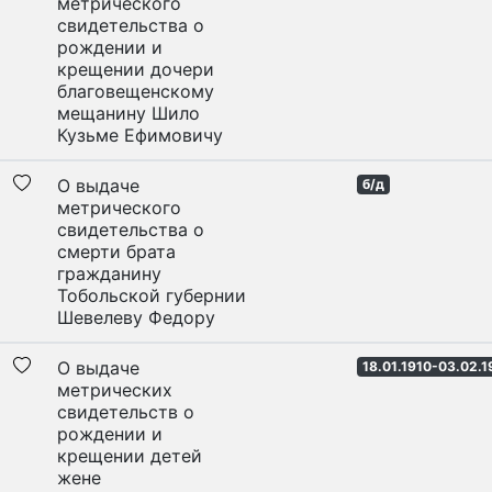
метрического
свидетельства о
рождении и
крещении дочери
благовещенскому
мещанину Шило
Кузьме Ефимовичу
О выдаче
б/д
метрического
свидетельства о
смерти брата
гражданину
Тобольской губернии
Шевелеву Федору
О выдаче
18.01.1910-03.02.1
метрических
свидетельств о
рождении и
крещении детей
жене