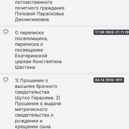
потомственного
почетного гражданке
Поповой Парасковье
Деонисимовне
О переписке
17.09.1903-21.11.1
посаломщика,
переписка о
посвящении
Екатеринской
церкви Константина
Шастина
1) Прошение о
04.12.1910-1911
высылке брачного
свидетельства
Шутко Герасима. 2)
Прошение о выдаче
метрического
свидетельства о
рождении и
крещении сына