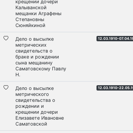
крещении дочери
Калыванской
мещанки Аграфены
Степановны
Сюняйкиной
Дело о высылке
12.03.1910-07.04.1
метрических
свидетельств о
браке и рождении
сына мещанину
Саматовскому Павлу
Н.
Дело о высылке
12.03.1910-22.05.
метрического
свидетельства о
рождении и
крещении дочери
Елизавете Ивановне
Саматовской