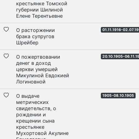
крестьянке Томской
губернии Шилиной
Елене Терентьевне
О расторжении
01.11.1916-02.07.1
брака супругов
Шрейбер
О пожертвовании
20.10.1905-06.11.1
денег в доход
церкви умершей
Микулиной Евдокией
Логиновной
О выдаче
1905-08.10.1905
метрических
свидетельств, о
рождении и
крещении сына
крестьянке
Мухортовой Акулине