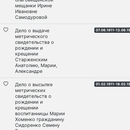
мещанки Ирине
Ивановне
Самодуровой
Дело о выдаче
07.06.1911-13.06.1
метрического
свидетельства о
рождении и
крещении
Старженским
Анатолию, Марии,
Александре
Дело о высылке
01.02.1911-18.02.1
метрических
свидетельств о
рождении и
крещении
воспитанницы Марии
Хоменко гражданину
Сидоренко Семену