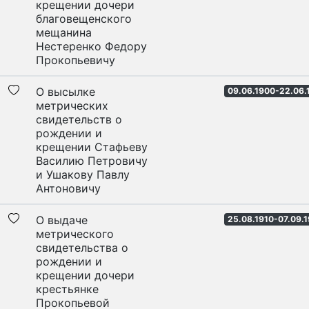
крещении дочери
благовещенского
мещанина
Нестеренко Федору
Прокопьевичу
О высылке
09.06.1900-22.06.
метрических
свидетельств о
рождении и
крещении Стафьеву
Василию Петровичу
и Ушакову Павлу
Антоновичу
О выдаче
25.08.1910-07.09.
метрического
свидетельства о
рождении и
крещении дочери
крестьянке
Прокопьевой