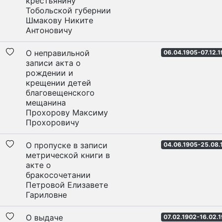
крестьянину
Тобольской губернии
Шмакову Никите
Антоновичу
О неправильной
06.04.1905-07.12.
записи акта о
рождении и
крещении детей
благовещенского
мещанина
Прохорову Максиму
Прохоровичу
О пропуске в записи
04.06.1905-25.08.
метрической книги в
акте о
бракосочетании
Петровой Елизавете
Гариловне
О выдаче
07.02.1902-16.02.