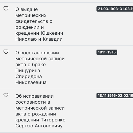
О выдаче
21.03.1903-31.03.
метрических
свидетельств о
рождении и
крещении Юшкевич
Николаю и Клавдии
О восстановлении
1911-1915
метрической записи
акта о браке
Пищурина
Спиридона
Николаевича
Об исправлении
18.11.1916-02.02.1
сословности в
метрической записи
акта о рождении
крещении Титоренко
Сергею Антоновичу