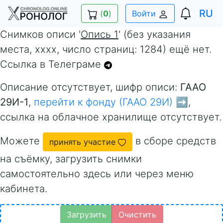
RU
(
0
)
Войти
Снимков описи '
Опись 1
' (без указания
места, xxxx, число страниц: 1284) ещё нет.
Ссылка в Телеграме
Описание отсутствует, шифр описи:
ГААО
29И-1
,
перейти к фонду (ГААО 29И) ➡️
,
ссылка на облачное хранилище отсутствует.
Можете
в сборе средств
принять участие
на съёмку, загрузить снимки
самостоятельно здесь или через меню
кабинета.
Загрузить
Очистить