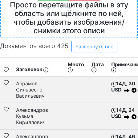
Просто перетащите файлы в эту
область или щёлкните по ней,
чтобы добавить изображения/
снимки этого описи
Документов всего 425.
Развернуть всё
Место
Дата
Примечан
Заголовок
Абрамов
14Д, 30
Сильвестр
USD
Васильевич
Александров
14Д, 24
Кузьма
USD
Кириллович
Александров
14Д, 46