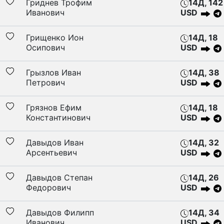
Гриднев Трофим
14Д, 142
Иванович
USD
Грищенко Ион
14Д, 18
Осипович
USD
Грызлов Иван
14Д, 38
Петрович
USD
Грязнов Ефим
14Д, 18
Константинович
USD
Давыдов Иван
14Д, 32
Арсентьевич
USD
Давыдов Степан
14Д, 26
Федорович
USD
Давыдов Филипп
14Д, 34
Иванович
USD