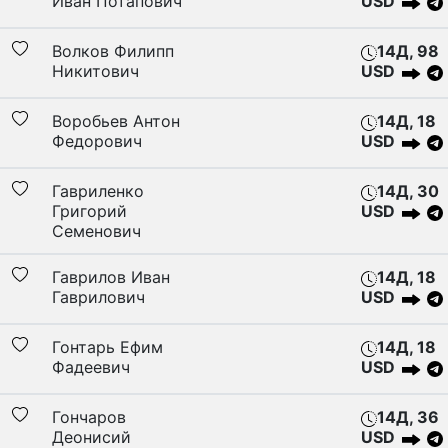
Иван Потапович
USD
Волков Филипп
14Д, 98
Никитович
USD
Воробьев Антон
14Д, 18
Федорович
USD
Гавриленко
14Д, 30
Григорий
USD
Семенович
Гаврилов Иван
14Д, 18
Гаврилович
USD
Гонтарь Ефим
14Д, 18
Фадеевич
USD
Гончаров
14Д, 36
Деонисий
USD