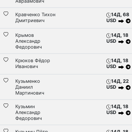
Авраамович
Кравченко Тихон
14Д, 68
Дмитриевич
USD
Крымов
14Д, 18
Александр
USD
Федорович
Крюков Фёдор
14Д, 18
Иванович
USD
Кузьменко
14Д, 22
Даниил
USD
Мартинович
Кузьмин
14Д, 18
Александр
USD
Федорович
Кузьмин Пётр
14Д, 18