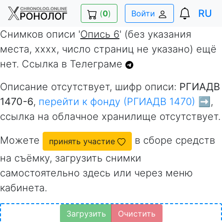
RU
(
0
)
Войти
Снимков описи '
Опись 6
' (без указания
места, xxxx, число страниц не указано) ещё
нет. Ссылка в Телеграме
Описание отсутствует, шифр описи:
РГИАДВ
1470-6
,
перейти к фонду (РГИАДВ 1470) ➡️
,
ссылка на облачное хранилище отсутствует.
Можете
в сборе средств
принять участие
на съёмку, загрузить снимки
самостоятельно здесь или через меню
кабинета.
Загрузить
Очистить