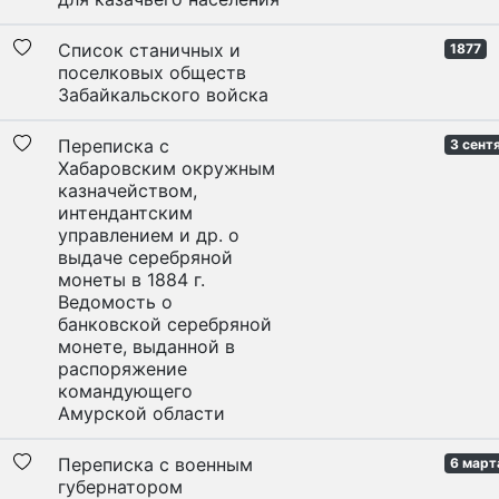
Список станичных и
1877
поселковых обществ
Забайкальского войска
Переписка с
3 сент
Хабаровским окружным
казначейством,
интендантским
управлением и др. о
выдаче серебряной
монеты в 1884 г.
Ведомость о
банковской серебряной
монете, выданной в
распоряжение
командующего
Амурской области
Переписка с военным
6 март
губернатором