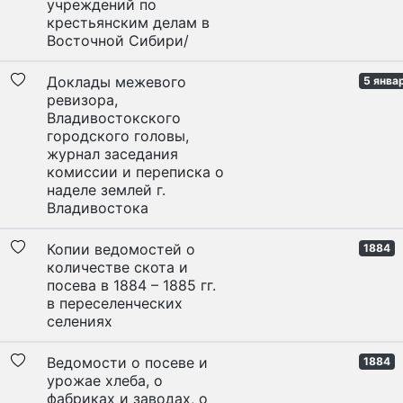
учреждений по
крестьянским делам в
Восточной Сибири/
Доклады межевого
5 янва
ревизора,
Владивостокского
городского головы,
журнал заседания
комиссии и переписка о
наделе землей г.
Владивостока
Копии ведомостей о
1884
количестве скота и
посева в 1884 – 1885 гг.
в переселенческих
селениях
Ведомости о посеве и
1884
урожае хлеба, о
фабриках и заводах, о