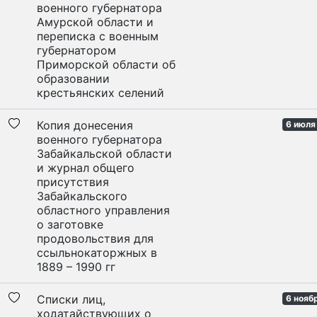
военного губернатора
Амурской области и
переписка с военным
губернатором
Приморской области об
образовании
крестьянских селений
Копия донесения
6 июля
военного губернатора
Забайкальской области
и журнал общего
присутствия
Забайкальского
областного управления
о заготовке
продовольствия для
ссыльнокаторжных в
1889 – 1990 гг
Списки лиц,
6 нояб
ходатайствующих о