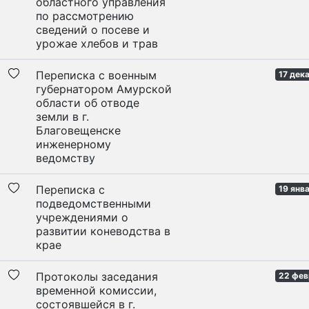
областного управления
по рассмотрению
сведений о посеве и
урожае хлебов и трав
Переписка с военным
17 дек
губернатором Амурской
области об отводе
земли в г.
Благовещенске
инженерному
ведомству
Переписка с
19 янв
подведомственными
учреждениями о
развитии коневодства в
крае
Протоколы заседания
22 фев
временной комиссии,
состоявшейся в г.