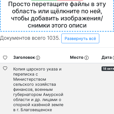
Просто перетащите файлы в эту
область или щёлкните по ней,
чтобы добавить изображения/
снимки этого описи
Документов всего 1035.
Развернуть всё
Заголовок
Место
Дата
Копия царского указа и
18 окт
переписка с
Министерством
сельского хозяйства
финансов, военным
губернатором Амурской
области и др. лицами о
спорной казённой земле
в г. Благовещенске