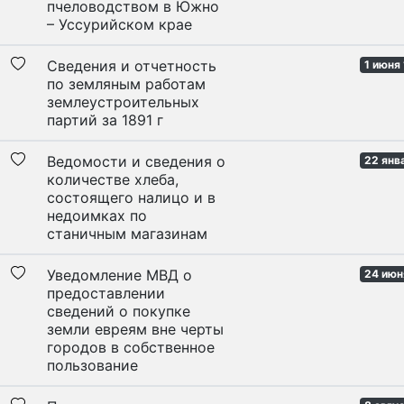
пчеловодством в Южно
– Уссурийском крае
Сведения и отчетность
1 июня 
по земляным работам
землеустроительных
партий за 1891 г
Ведомости и сведения о
22 янв
количестве хлеба,
состоящего налицо и в
недоимках по
станичным магазинам
Уведомление МВД о
24 июн
предоставлении
сведений о покупке
земли евреям вне черты
городов в собственное
пользование