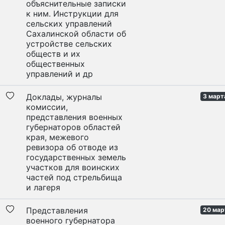
объяснительные записки
к ним. Инструкции для
сельских управлений
Сахалинской области об
устройстве сельских
обществ и их
общественных
управлений и др
Доклады, журналы
3 март
комиссии,
представления военных
губернаторов областей
края, межевого
ревизора об отводе из
государственных земель
участков для воинских
частей под стрельбища
и лагеря
Представления
20 мар
военного губернатора