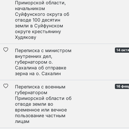
Приморской области,
начальником
Суйфунского округа об
отводе 100 десятин
земли в Суйфунском
округе крестьянину
Худякову
Переписка с министром
14 окт
внутренних дел,
губернатором о.
Сахалина об отправке
зерна на о. Сахалин
Переписка с военным
16 фев
губернатором
Приморской области об
отводе земли во
временное или вечное
пользование частным
лицам