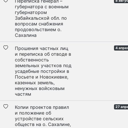
Переписка генерал –
8 авгус
губернатора с военным
губернатором
Забайкальской обл. по
вопросам снабжения
продовольствием о.
Сахалина
Прошения частных лиц
4 апре
и переписка об отводе в
собственность
земельных участков под
усадебные постройки в
Посьете и Новокиевке,
казенных земель,
ненужных войсковым
частям
Копии проектов правил
27 апр
и положение об
устройстве сельских
обществ на о. Сахалине,