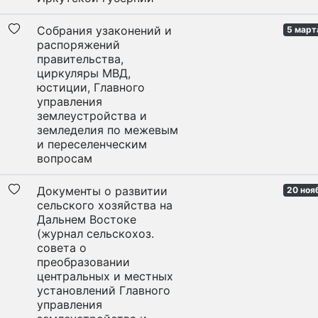
Собрания узаконений и
5 март
распоряжений
правительства,
циркуляры МВД,
юстиции, Главного
управления
землеустройства и
земледелия по межевым
и переселенческим
вопросам
Документы о развитии
20 нояб
сельского хозяйства на
Дальнем Востоке
(журнал сельскохоз.
совета о
преобразовании
центральных и местных
установлений Главного
управления