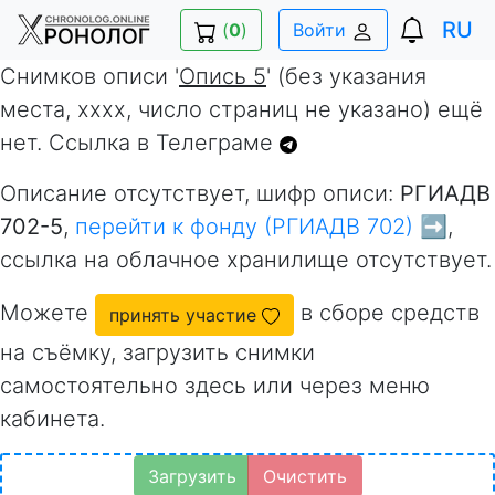
RU
(
0
)
Войти
Снимков описи '
Опись 5
' (без указания
места, xxxx, число страниц не указано) ещё
нет. Ссылка в Телеграме
Описание отсутствует, шифр описи:
РГИАДВ
702-5
,
перейти к фонду (РГИАДВ 702) ➡️
,
ссылка на облачное хранилище отсутствует.
Можете
в сборе средств
принять участие
на съёмку, загрузить снимки
самостоятельно здесь или через меню
кабинета.
Загрузить
Очистить