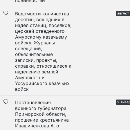
повинностей
Ведомости количества
август
десятин, вошедших в
надел станиц, поселков,
церквей отведенного
Амурскому казачьему
войску. Журналы
совещаний,
объяснительные
записки, проекты,
справки, относящиеся к
наделению землей
Амурского и
Уссурийского казачьих
войск
Постановления
2 янва
военного губернатора
Приморской области,
прошение крестьянина
Ивашиненкова А. о