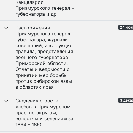
Канцелярии
Приамурского генерал –
губернатора и др
Распоряжения
24 июн
Приамурского генерал –
губернатора, журналы
совещаний, инструкция,
правила, представления
военного губернатора
Приморской области.
Отчеты и ведомости о
принятии мер борьбы
против сибирской язвы
в областях края
Сведения о росте
3 дека
хлебов в Приамурском
крае, по округам,
волостям и селениям за
1894 – 1895 гг