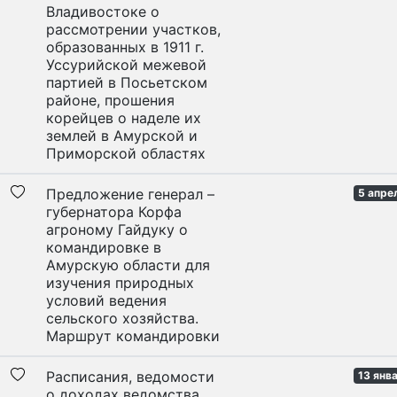
Владивостоке о
рассмотрении участков,
образованных в 1911 г.
Уссурийской межевой
партией в Посьетском
районе, прошения
корейцев о наделе их
землей в Амурской и
Приморской областях
Предложение генерал –
5 апре
губернатора Корфа
агроному Гайдуку о
командировке в
Амурскую области для
изучения природных
условий ведения
сельского хозяйства.
Маршрут командировки
Расписания, ведомости
13 янв
о доходах ведомства