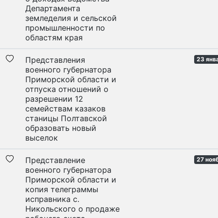
Департамента
земледелия и сельской
промышленности по
областям края
Представления
23 янв
военного губернатора
Приморской области и
отпуска отношений о
разрешении 12
семействам казаков
станицы Полтавской
образовать новый
выселок
Представление
27 ноя
военного губернатора
Приморской области и
копия телеграммы
исправника с.
Никольского о продаже