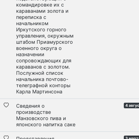
командировке их с
караванами золота и
переписка с
начальником
Иркутского горного
управления, окружным
штабом Приамурского
военного округа о
назначении
сопровождающих для
караванов с золотом.
Послужной список
начальника почтово-
телеграфной конторы
Карла Мартинсона
Сведения о
4 авгу
производстве
Манзовского пива и
японского напитка саке
Представления
3 март