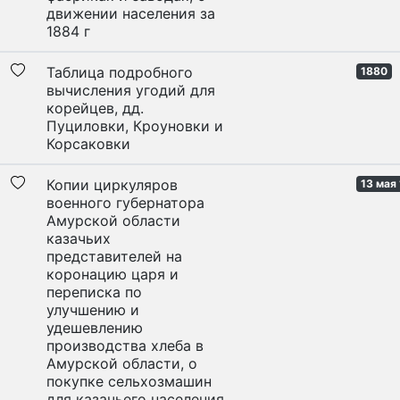
движении населения за
1884 г
Таблица подробного
1880
вычисления угодий для
корейцев, дд.
Пуциловки, Кроуновки и
Корсаковки
Копии циркуляров
13 мая 
военного губернатора
Амурской области
казачьих
представителей на
коронацию царя и
переписка по
улучшению и
удешевлению
производства хлеба в
Амурской области, о
покупке сельхозмашин
для казачьего населения