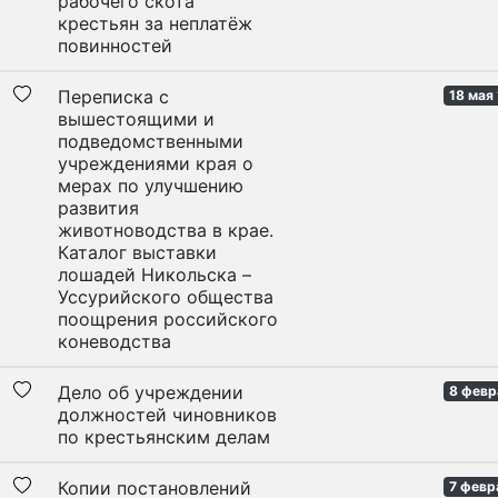
рабочего скота
крестьян за неплатёж
повинностей
Переписка с
18 мая
вышестоящими и
подведомственными
учреждениями края о
мерах по улучшению
развития
животноводства в крае.
Каталог выставки
лошадей Никольска –
Уссурийского общества
поощрения российского
коневодства
Дело об учреждении
8 февр
должностей чиновников
по крестьянским делам
Копии постановлений
7 февр