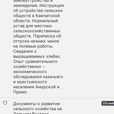
землеустройства и
земледелия. Инструкция
об устройстве сельских
обществ в Камчатской
области. Нормальный
устав для местных
сельскохозяйственных
обществ. Переписка об
отпуске нижних чинов
на полевые работы.
Сведения о
выращиваемых хлебах.
Опыт сравнительного
хозяйственно –
экономического
обследования казачьего
и крестьянского
населения Амурской и
Примо
Документы о развитии
20 нояб
сельского хозяйства на
Дальнем Востоке