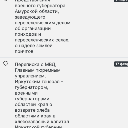
военного губернатора
Амурской области,
заведующего
переселенческим делом
об организации
приходов и
переселенческих селах,
о наделе землей
причтов
Переписка с МВД,
17 фев
Главным тюремным
управлением,
Иркутским генерал –
губернатором,
военными
губернаторами
областей края о
возврате хлеба
областями края в
хлебозапасный капитал
Иркутской губернии