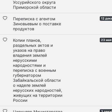
Уссурийского округа
Приморской области
Переписка с агентом
12 дек
Зиновьевым о поставке
продуктов
Копии планов,
23 мая
раздельных актов и
указов на право
владения землей
нерусскими
народностями и
переписка с военным
губернатором
Забайкальской области
о наделе землей
нерусских народностей,
живущих на территории
России
Циркуляр Министерства
3 дека