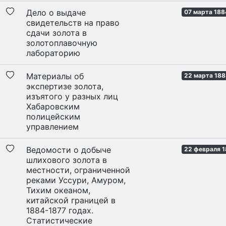
Дело о выдаче
07 марта 188
свидетельств на право
сдачи золота в
золотоплавочную
лабораторию
Материалы об
22 марта 188
экспертизе золота,
изъятого у разных лиц
Хабаровским
полицейским
управлением
Ведомости о добыче
22 февраля 1
шлихового золота в
местности, ограниченной
реками Уссури, Амуром,
Тихим океаном,
китайской границей в
1884-1877 годах.
Статистические