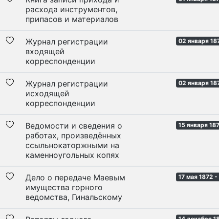
расхода инструментов,
припасов и материалов
Журнал регистрации
02 января 18
входящей
корреспонденции
Журнал регистрации
02 января 18
исходящей
корреспонденции
Ведомости и сведения о
15 января 18
работах, произведённых
ссыльнокаторжными на
каменноугольных копях
Дело о передаче Маевым
17 мая 1872 -
имущества горного
ведомства, Гинальскому
14 декабря 1