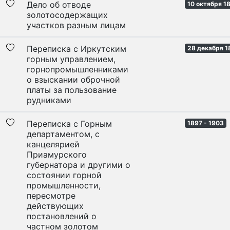
Дело об отводе
10 октября 1
золотосодержащих
участков разным лицам
Переписка с Иркутским
28 декабря 1
горным управлением,
горнопромышленниками
о взыскании оброчной
платы за пользование
рудниками
Переписка с Горным
1897 - 1903
департаментом, с
канцелярией
Приамурского
губернатора и другими о
состоянии горной
промышленности,
пересмотре
действующих
постановлений о
частном золотом