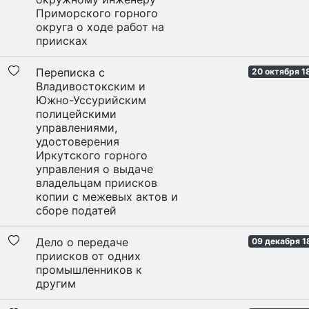
Приморского горного
округа о ходе работ на
приисках
Переписка с
20 октября 1
Владивостокским и
Южно-Уссурийским
полицейскими
управлениями,
удостоверения
Иркутского горного
управления о выдаче
владельцам приисков
копии с межевых актов и
сборе податей
Дело о передаче
09 декабря 1
приисков от одних
промышленников к
другим