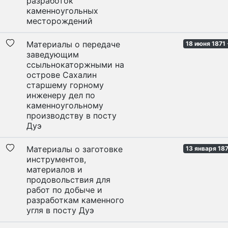
разработок
каменноугольных
месторождений
Материалы о передаче
18 июня 1871 
заведующим
ссыльнокаторжными на
острове Сахалин
старшему горному
инженеру дел по
каменноугольному
производству в посту
Дуэ
Материалы о заготовке
13 января 187
инструментов,
материалов и
продовольствия для
работ по добыче и
разработкам каменного
угля в посту Дуэ