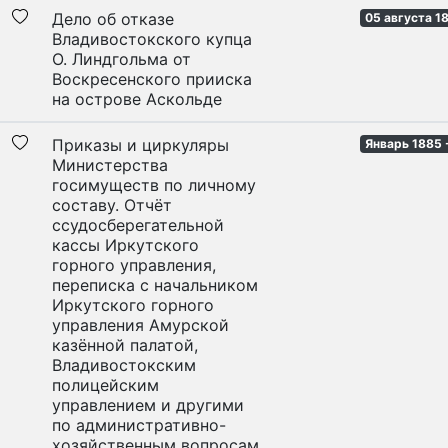
Дело об отказе
05 августа 1
Владивостокского купца
О. Линдгольма от
Воскресенского прииска
на острове Аскольде
Приказы и циркуляры
Январь 1885 
Министерства
госимуществ по личному
составу. Отчёт
ссудосберегательной
кассы Иркутского
горного управления,
переписка с начальником
Иркутского горного
управления Амурской
казённой палатой,
Владивостокским
полицейским
управлением и другими
по административно-
хозяйственным вопросам