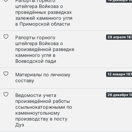
Рапорты горного
штейгера Войкова о
проведённых разведках
залежей каменного угля
в Приморской области
Рапорты горного
28 апреля 18
штейгера Войкова о
произведённой разведке
каменного угля в
Воеводской пади
Материалы по личному
12 января 187
составу
Ведомости учета
26 декабря 1
произведённой работы
ссыльнокаторжными по
каменноугольному
производству в посту
Дуэ