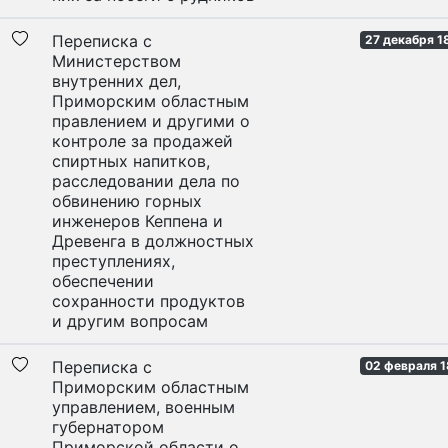
Переписка с
27 декабря 1
Министерством
внутренних дел,
Приморским областным
правлением и другими о
контроле за продажей
спиртных напитков,
расследовании дела по
обвинению горных
инженеров Кеппена и
Древенга в должностных
преступлениях,
обеспечении
сохранности продуктов
и другим вопросам
Переписка с
02 февраля 1
Приморским областным
управлением, военным
губернатором
Приморской области о