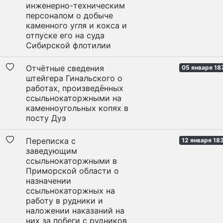
инженерно-техническим
персоналом о добыче
каменного угля и кокса и
отпуске его на суда
Сибирской флотилии
Отчётные сведения
05 января 18
штейгера Гинальского о
работах, произведённых
ссыльнокаторжными на
каменноугольных копях в
посту Дуэ
Переписка с
12 января 183
заведующим
ссыльнокаторжными в
Приморской области о
назначении
ссыльнокаторжных на
работу в рудники и
наложении наказаний на
них за побеги с рудников