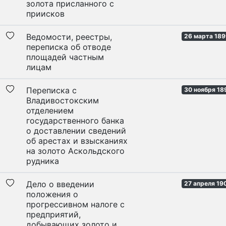
золота присланного с
приисков
Ведомости, реестры,
26 марта 189
переписка об отводе
площадей частным
лицам
Переписка с
30 ноября 18
Владивостокским
отделением
государственного банка
о доставлении сведений
об арестах и взысканиях
на золото Аскольдского
рудника
Дело о введении
27 апреля 190
положения о
прогрессивном налоге с
предприятий,
добывающих золото и