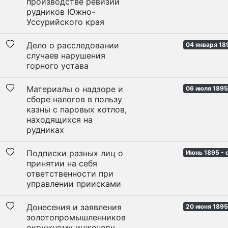
производстве ревизии
рудников Южно-
Уссурийского края
Дело о расследовании
04 января 18
случаев нарушения
горного устава
Материалы о надзоре и
06 июля 1895
сборе налогов в пользу
казны с паровых котлов,
находящихся на
рудниках
Подписки разных лиц о
Июнь 1895 - 
принятии на себя
ответственности при
управлении приисками
Донесения и заявления
20 июня 1895
золотопромышленников
окружному инженеру