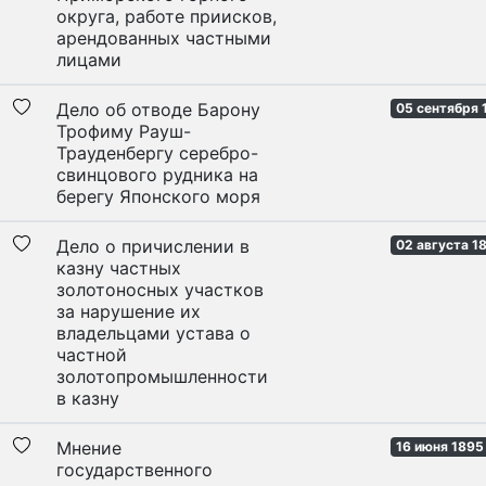
округа, работе приисков,
арендованных частными
лицами
Дело об отводе Барону
05 сентября 
Трофиму Рауш-
Трауденбергу серебро-
свинцового рудника на
берегу Японского моря
Дело о причислении в
02 августа 18
казну частных
золотоносных участков
за нарушение их
владельцами устава о
частной
золотопромышленности
в казну
Мнение
16 июня 1895
государственного