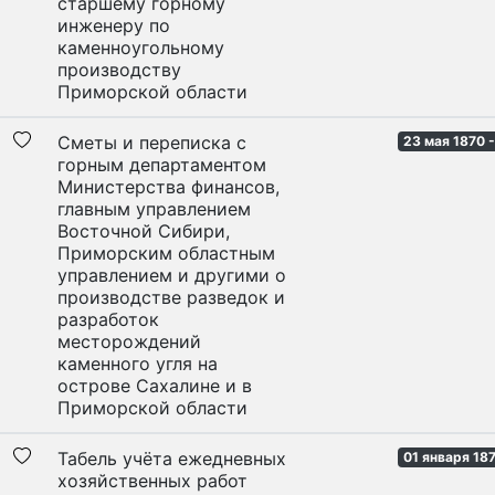
старшему горному
инженеру по
каменноугольному
производству
Приморской области
Сметы и переписка с
23 мая 1870 
горным департаментом
Министерства финансов,
главным управлением
Восточной Сибири,
Приморским областным
управлением и другими о
производстве разведок и
разработок
месторождений
каменного угля на
острове Сахалине и в
Приморской области
Табель учёта ежедневных
01 января 18
хозяйственных работ