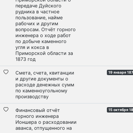
передаче Дуйского
рудника в частное
пользование, найме
рабочих и другим
вопросам. Отчёт горного
инженера о ходе работ
по добыче каменного
угля и кокса в
Приморской области за
1873 год
Смета, счета, квитанции
19 января 187
и другие документы о
расходе денежных сумм
по каменноугольному
производству
Финансовый отчёт
15 октября 18
горного инженера
Ионшера о расходовании
аванса, отпущенного на