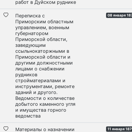
работ в Дуйском руднике
Переписка с
08 января 18
Приморским областным
управлением, военным
губернатором
Приморской области,
заведующим
ссыльнокаторжными в
Приморской области и
другими должностными
лицами о снабжении
рудников
стройматериалами и
инструментами, ремонте
зданий и другого.
Ведомости о количестве
добытого каменного угля
и имущества горного
ведомства
Материалы о назначении
11 января 187