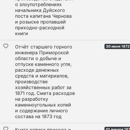
о злоупотреблениях
начальника Дуйского
поста капитана Чернова
и розыске пропавшей
приходно-расходной
книги
Отчёт старшего горного
30 июня 1872
инженера Приморской
области о добыче и
отпуске каменного угля,
расходе денежных
средств и материалов,
производстве
хозяйственных работ за
1871 год. Смета расходов
на разработку
каменноугольных копей
и содержание личного
состава на 1873 год
Книга записи прихода и
01 января 187