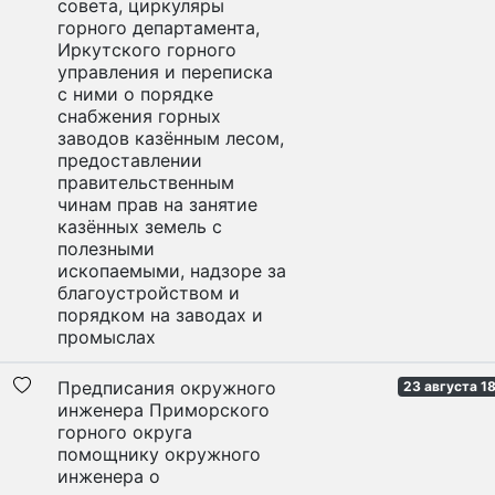
совета, циркуляры
горного департамента,
Иркутского горного
управления и переписка
с ними о порядке
снабжения горных
заводов казённым лесом,
предоставлении
правительственным
чинам прав на занятие
казённых земель с
полезными
ископаемыми, надзоре за
благоустройством и
порядком на заводах и
промыслах
Предписания окружного
23 августа 1
инженера Приморского
горного округа
помощнику окружного
инженера о