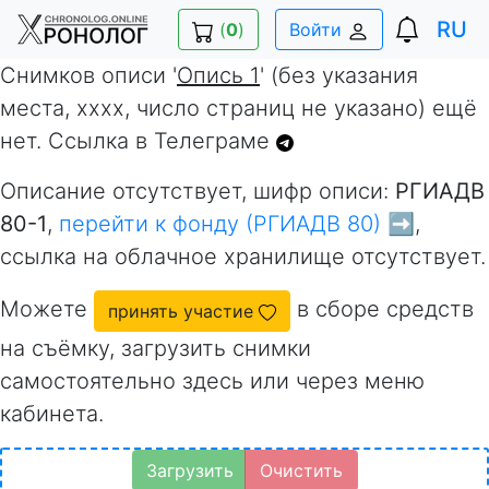
RU
(
0
)
Войти
Снимков описи '
Опись 1
' (без указания
места, xxxx, число страниц не указано) ещё
нет. Ссылка в Телеграме
Описание отсутствует, шифр описи:
РГИАДВ
80-1
,
перейти к фонду (РГИАДВ 80) ➡️
,
ссылка на облачное хранилище отсутствует.
Можете
в сборе средств
принять участие
на съёмку, загрузить снимки
самостоятельно здесь или через меню
кабинета.
Загрузить
Очистить