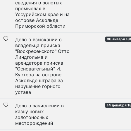
сведения о золотых
промыслах в
Уссурийском крае и на
острове Аскольде
Приморской области
Дело о взыскании с
06 января 18
владельца прииска
"Воскресенского" Отто
Линдгольма и
арендатора прииска
"Основательный" И.
Кустера на острове
Аскольде штрафа за
нарушение горного
устава
Дело о зачислении в
14 декабря 1
казну новых
золотоносных
месторождений